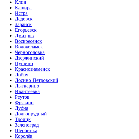
Клин
Кашира
Истра
Дедовск
Зарайск
Егорьевск
Дмитров
Воскресенск
Волоколамск
Черноголовка
Дзержинский
Пущино
Краснознаменск
Лобня
Лосино-Петровский
Лыткарино
Ивантеевка
Реутов
Фрязино
Дубна
Долгопрудный
Троицк
Зеленоград
Щербинка
Королёв