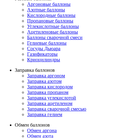
Аргоновые баллоны
Азотные баллоны
Кислородные баллоны
Пропановые баллоны
Углекислотные баллоны
Ацетиленовые баллоны
Баллоны сварочной смеси
Гелиевые баллоны
Сосуды Дьюара
Газификаторы
Криоцилиндры
Заправка баллонов
Заправка аргоном
Заправка азотом
Заправка кислородом
Заправка пропаном
Заправка углекислотой
Заправка ацетиленом
Заправка сварочной смесью
Заправка гелием
Обмен баллонов
Обмен аргона
Обмен азота