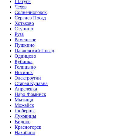
Шатура
Чехов
Солнечногорск
Сергиев Посад
Хотьково
Ступино
Руза
Раменское
Пушкино
Павловский Посад
Одинцово
Кубинка
Голицыно
Ногинск
Электроугли
Старая Купавна
Апрелевка
Наро-Фоминск
Мытищи
Можайск
Люберцы
Луховицы
Видное
Красногорск
Нахабино