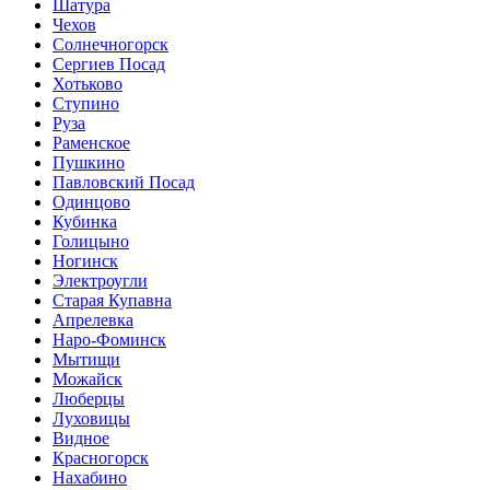
Шатура
Чехов
Солнечногорск
Сергиев Посад
Хотьково
Ступино
Руза
Раменское
Пушкино
Павловский Посад
Одинцово
Кубинка
Голицыно
Ногинск
Электроугли
Старая Купавна
Апрелевка
Наро-Фоминск
Мытищи
Можайск
Люберцы
Луховицы
Видное
Красногорск
Нахабино