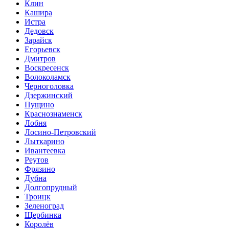
Клин
Кашира
Истра
Дедовск
Зарайск
Егорьевск
Дмитров
Воскресенск
Волоколамск
Черноголовка
Дзержинский
Пущино
Краснознаменск
Лобня
Лосино-Петровский
Лыткарино
Ивантеевка
Реутов
Фрязино
Дубна
Долгопрудный
Троицк
Зеленоград
Щербинка
Королёв