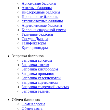
Аргоновые баллоны
Азотные баллоны
Кислородные баллоны
Пропановые баллоны
Углекислотные баллоны
Ацетиленовые баллоны
Баллоны сварочной смеси
Гелиевые баллоны
Сосуды Дьюара
Газификаторы
Криоцилиндры
Заправка баллонов
Заправка аргоном
Заправка азотом
Заправка кислородом
Заправка пропаном
Заправка углекислотой
Заправка ацетиленом
Заправка сварочной смесью
Заправка гелием
Обмен баллонов
Обмен аргона
Обмен азота