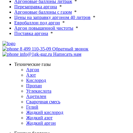
Аргоновые баллоны литраж
*
Перезаправка аргона
*
Аргоновые баллоны с газом
*
Цены на заправку аргоном 40 литров
*
Евробаллон под аргон
*
Аргон повышенной чистоты
*
Поставка аргона
*
8 499 110-35-09
Обратный звонок
info@1gk-gaz.ru
Написать нам
Технические газы
Аргон
Азот
Кислород
Пропан
Углекислота
Ацетилен
Сварочная смесь
Гелий
Жидкий кислород
Жидкий азот
Жидкий аргон