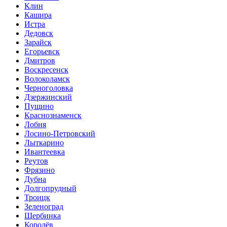
Клин
Кашира
Истра
Дедовск
Зарайск
Егорьевск
Дмитров
Воскресенск
Волоколамск
Черноголовка
Дзержинский
Пущино
Краснознаменск
Лобня
Лосино-Петровский
Лыткарино
Ивантеевка
Реутов
Фрязино
Дубна
Долгопрудный
Троицк
Зеленоград
Щербинка
Королёв