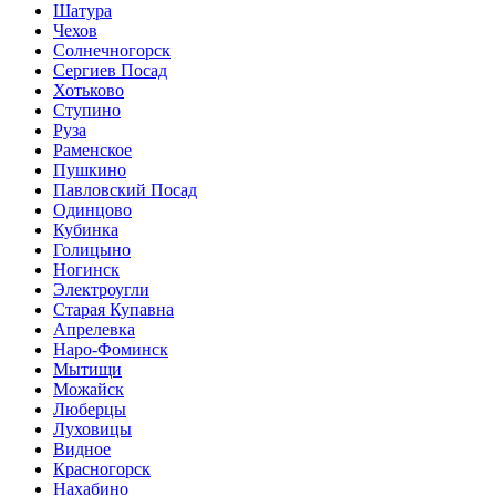
Шатура
Чехов
Солнечногорск
Сергиев Посад
Хотьково
Ступино
Руза
Раменское
Пушкино
Павловский Посад
Одинцово
Кубинка
Голицыно
Ногинск
Электроугли
Старая Купавна
Апрелевка
Наро-Фоминск
Мытищи
Можайск
Люберцы
Луховицы
Видное
Красногорск
Нахабино