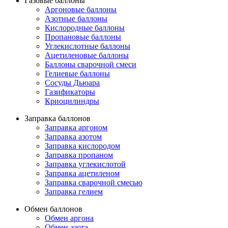
Газовые баллоны
Аргоновые баллоны
Азотные баллоны
Кислородные баллоны
Пропановые баллоны
Углекислотные баллоны
Ацетиленовые баллоны
Баллоны сварочной смеси
Гелиевые баллоны
Сосуды Дьюара
Газификаторы
Криоцилиндры
Заправка баллонов
Заправка аргоном
Заправка азотом
Заправка кислородом
Заправка пропаном
Заправка углекислотой
Заправка ацетиленом
Заправка сварочной смесью
Заправка гелием
Обмен баллонов
Обмен аргона
Обмен азота