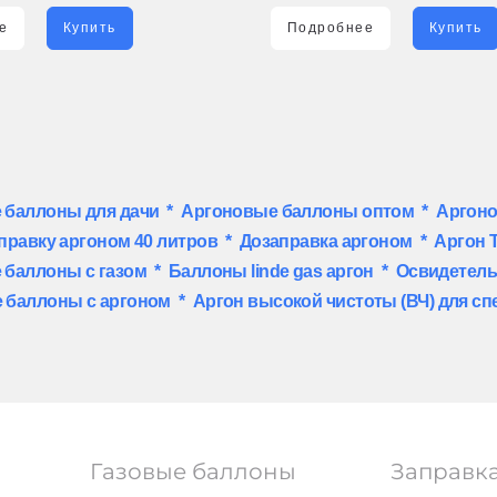
е
Купить
Подробнее
Купить
 баллоны для дачи
*
Аргоновые баллоны оптом
*
Аргоно
правку аргоном 40 литров
*
Дозаправка аргоном
*
Аргон Т
 баллоны с газом
*
Баллоны linde gas аргон
*
Освидетель
 баллоны с аргоном
*
Аргон высокой чистоты (ВЧ) для сп
Газовые баллоны
Заправк