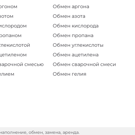
аргоном
Обмен аргона
зотом
Обмен азота
кислородом
Обмен кислорода
пропаном
Обмен пропана
глекислотой
Обмен углекислоты
ацетиленом
Обмен ацетилена
сварочной смесью
Обмен сварочной смеси
елием
Обмен гелия
наполнение, обмен, замена, аренда.