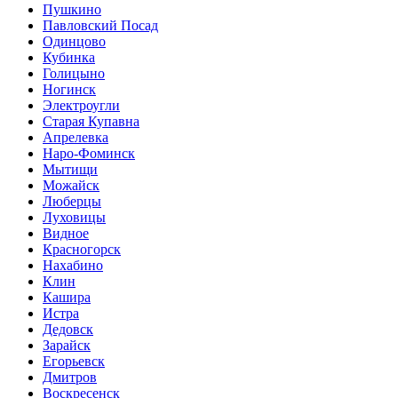
Пушкино
Павловский Посад
Одинцово
Кубинка
Голицыно
Ногинск
Электроугли
Старая Купавна
Апрелевка
Наро-Фоминск
Мытищи
Можайск
Люберцы
Луховицы
Видное
Красногорск
Нахабино
Клин
Кашира
Истра
Дедовск
Зарайск
Егорьевск
Дмитров
Воскресенск