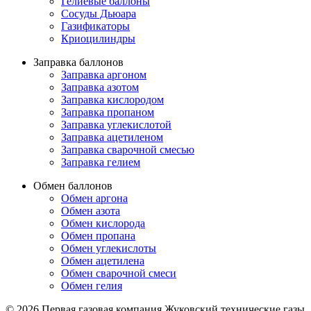
Гелиевые баллоны
Сосуды Дьюара
Газификаторы
Криоцилиндры
Заправка баллонов
Заправка аргоном
Заправка азотом
Заправка кислородом
Заправка пропаном
Заправка углекислотой
Заправка ацетиленом
Заправка сварочной смесью
Заправка гелием
Обмен баллонов
Обмен аргона
Обмен азота
Обмен кислорода
Обмен пропана
Обмен углекислоты
Обмен ацетилена
Обмен сварочной смеси
Обмен гелия
© 2026 Первая газовая компания Жуковский технические газы