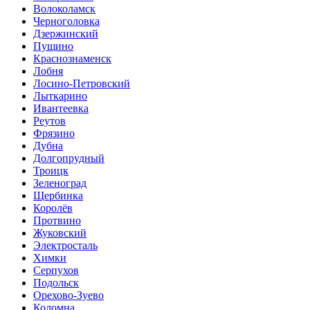
Волоколамск
Черноголовка
Дзержинский
Пущино
Краснознаменск
Лобня
Лосино-Петровский
Лыткарино
Ивантеевка
Реутов
Фрязино
Дубна
Долгопрудный
Троицк
Зеленоград
Щербинка
Королёв
Протвино
Жуковский
Электросталь
Химки
Серпухов
Подольск
Орехово-Зуево
Коломна