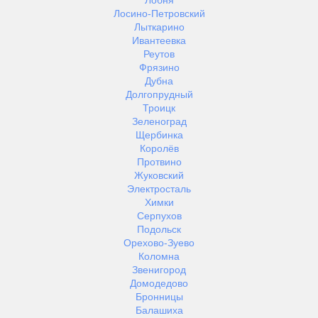
Лобня
Лосино-Петровский
Лыткарино
Ивантеевка
Реутов
Фрязино
Дубна
Долгопрудный
Троицк
Зеленоград
Щербинка
Королёв
Протвино
Жуковский
Электросталь
Химки
Серпухов
Подольск
Орехово-Зуево
Коломна
Звенигород
Домодедово
Бронницы
Балашиха