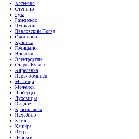
Хотьково
Ступино
Руза
Раменское
Пушкино
Павловский Посад
Одинцово
Кубинка
Голицыно
Ногинск
Электроугли
Старая Купавна
Апрелевка
Наро-Фоминск
Мытищи
Можайск
Люберцы
Луховицы
Видное
Красногорск
Нахабино
Клин
Кашира
Истра
Дедовск