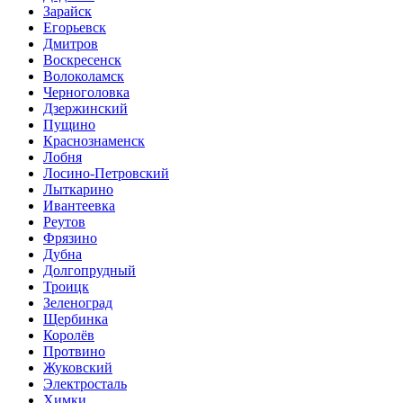
Зарайск
Егорьевск
Дмитров
Воскресенск
Волоколамск
Черноголовка
Дзержинский
Пущино
Краснознаменск
Лобня
Лосино-Петровский
Лыткарино
Ивантеевка
Реутов
Фрязино
Дубна
Долгопрудный
Троицк
Зеленоград
Щербинка
Королёв
Протвино
Жуковский
Электросталь
Химки