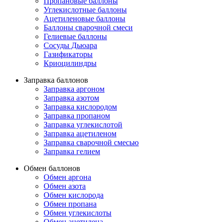
Пропановые баллоны
Углекислотные баллоны
Ацетиленовые баллоны
Баллоны сварочной смеси
Гелиевые баллоны
Сосуды Дьюара
Газификаторы
Криоцилиндры
Заправка баллонов
Заправка аргоном
Заправка азотом
Заправка кислородом
Заправка пропаном
Заправка углекислотой
Заправка ацетиленом
Заправка сварочной смесью
Заправка гелием
Обмен баллонов
Обмен аргона
Обмен азота
Обмен кислорода
Обмен пропана
Обмен углекислоты
Обмен ацетилена