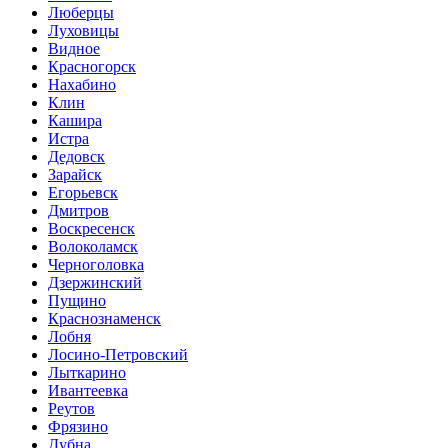
Люберцы
Луховицы
Видное
Красногорск
Нахабино
Клин
Кашира
Истра
Дедовск
Зарайск
Егорьевск
Дмитров
Воскресенск
Волоколамск
Черноголовка
Дзержинский
Пущино
Краснознаменск
Лобня
Лосино-Петровский
Лыткарино
Ивантеевка
Реутов
Фрязино
Дубна