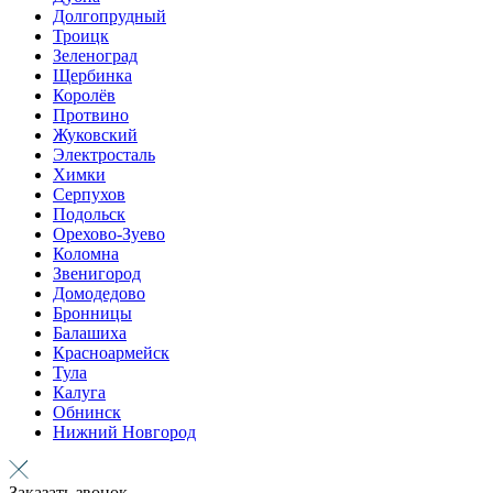
Долгопрудный
Троицк
Зеленоград
Щербинка
Королёв
Протвино
Жуковский
Электросталь
Химки
Серпухов
Подольск
Орехово-Зуево
Коломна
Звенигород
Домодедово
Бронницы
Балашиха
Красноармейск
Тула
Калуга
Обнинск
Нижний Новгород
Заказать звонок