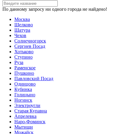
По данному запросу ни одного города не найдено!
Москва
Щелково
Шатура
Чехов
Солнечногорск
Сергиев Посад
Хотьково
Ступино
Руза
Раменское
Пушкино
Павловский Посад
Одинцово
Кубинка
Голицыно
Ногинск
Электроугли
Старая Купавна
Апрелевка
Наро-Фоминск
Мытищи
Можайск