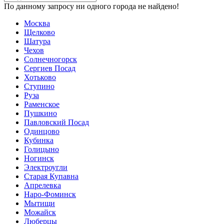
По данному запросу ни одного города не найдено!
Москва
Щелково
Шатура
Чехов
Солнечногорск
Сергиев Посад
Хотьково
Ступино
Руза
Раменское
Пушкино
Павловский Посад
Одинцово
Кубинка
Голицыно
Ногинск
Электроугли
Старая Купавна
Апрелевка
Наро-Фоминск
Мытищи
Можайск
Люберцы