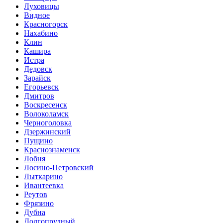
Луховицы
Видное
Красногорск
Нахабино
Клин
Кашира
Истра
Дедовск
Зарайск
Егорьевск
Дмитров
Воскресенск
Волоколамск
Черноголовка
Дзержинский
Пущино
Краснознаменск
Лобня
Лосино-Петровский
Лыткарино
Ивантеевка
Реутов
Фрязино
Дубна
Долгопрудный