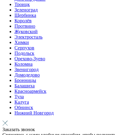
Троицк
Зеленоград
Щербинка
Королёв
Протвино
Жуковский
Электросталь
Химки
Серпухов
Подольск
Орехово-Зуево
Коломна
Звенигород
Домодедово
Бронницы
Балашиха
Красноармейск
Тула
Калуга
Обнинск
Нижний Новгород
Заказать звонок
Свяжитесь с нами удобным способом, чтобы получить