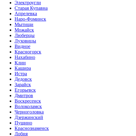
Электроугли
Старая Купавна
Апрелевка
Наро-Фоминск
Мытищи
Можайск
Люберцы
Луховицы
Видное
Красногорск
Нахабино
Клин
Кашира
Истра
Дедовск
Зарайск
Егорьевск
Дмитров
Воскресенск
Волоколамск
Черноголовка
Дзержинский
Пущино
Краснознаменск
Лобня