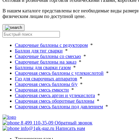
Оптовая и розничная торговля техническими газами, короткие
В нашем каталоге представлены все необходимые виды размерн
физическим лицам по доступной цене.
Сварочные баллоны с редуктором
*
Баллон для тиг сварки
*
Сварочные баллоны со смесью
*
Сварочные баллоны на заказ
*
Баллоны для сварки газом
*
Сварочная смесь баллоны с углекислотой
*
Газ для сварочных аппаратов
*
Сварочная смесь баллоны б/у
*
Сварочная смесь емкости
*
Сварочная смесь аргон и углекислота
*
Сварочная смесь оборотные баллоны
*
Сварочная смесь баллоны под давлением
*
8 499 110-35-09
Обратный звонок
info@1gk-gaz.ru
Написать нам
Технические газы