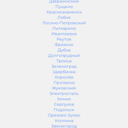
Дзержинский
Пущино
Краснознаменск
Лобня
Лосино-Петровский
Лыткарино
Ивантеевка
Реутов
Фрязино
Дубна
Долгопрудный
Троицк
Зеленоград
Щербинка
Королёв
Протвино
Жуковский
Электросталь
Химки
Серпухов
Подольск
Орехово-Зуево
Коломна
Звенигород