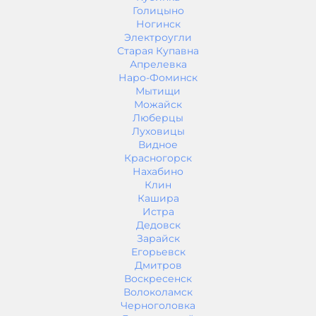
Голицыно
Ногинск
Электроугли
Старая Купавна
Апрелевка
Наро-Фоминск
Мытищи
Можайск
Люберцы
Луховицы
Видное
Красногорск
Нахабино
Клин
Кашира
Истра
Дедовск
Зарайск
Егорьевск
Дмитров
Воскресенск
Волоколамск
Черноголовка