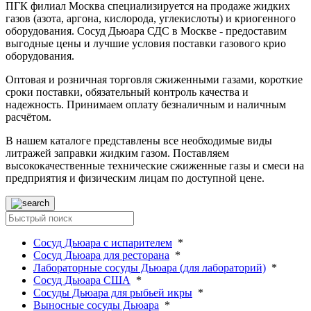
ПГК филиал Москва специализируется на продаже жидких
газов (азота, аргона, кислорода, углекислоты) и криогенного
оборудования. Сосуд Дьюара СДС в Москве - предоставим
выгодные цены и лучшие условия поставки газового крио
оборудования.
Оптовая и розничная торговля сжиженными газами, короткие
сроки поставки, обязательный контроль качества и
надежность. Принимаем оплату безналичным и наличным
расчётом.
В нашем каталоге представлены все необходимые виды
литражей заправки жидким газом. Поставляем
высококачественные технические сжиженные газы и смеси на
предприятия и физическим лицам по доступной цене.
Сосуд Дьюара с испарителем
*
Сосуд Дьюара для ресторана
*
Лабораторные сосуды Дьюара (для лабораторий)
*
Сосуд Дьюара США
*
Сосуды Дьюара для рыбьей икры
*
Выносные сосуды Дьюара
*