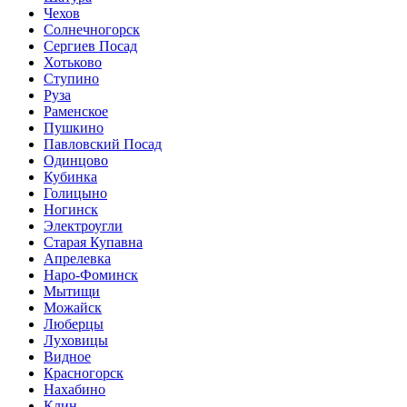
Чехов
Солнечногорск
Сергиев Посад
Хотьково
Ступино
Руза
Раменское
Пушкино
Павловский Посад
Одинцово
Кубинка
Голицыно
Ногинск
Электроугли
Старая Купавна
Апрелевка
Наро-Фоминск
Мытищи
Можайск
Люберцы
Луховицы
Видное
Красногорск
Нахабино
Клин