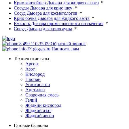
Крио контейнер Дьюара для жидкого азота
*
Сосуды Дьюара для крио шоу
*
Сосуд Дьюара для косметологов
*
Крио бочка Дьюара для жидкого азота
*
Емкость Дьюара промышленного назначения
*
Сосуд Дьюара для криосауны
*
8 499 110-35-09
Обратный звонок
info@1gk-gaz.ru
Написать нам
Технические газы
Аргон
Азот
Кислород
Пропан
Углекислота
Ацетилен
Сварочная смесь
Гелий
Жидкий кислород
Жидкий азот
Жидкий аргон
Газовые баллоны