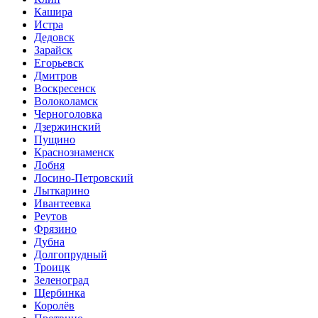
Кашира
Истра
Дедовск
Зарайск
Егорьевск
Дмитров
Воскресенск
Волоколамск
Черноголовка
Дзержинский
Пущино
Краснознаменск
Лобня
Лосино-Петровский
Лыткарино
Ивантеевка
Реутов
Фрязино
Дубна
Долгопрудный
Троицк
Зеленоград
Щербинка
Королёв