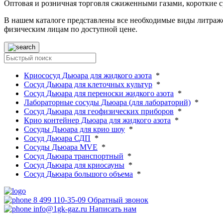
Оптовая и розничная торговля сжиженными газами, короткие с
В нашем каталоге представлены все необходимые виды литраж
физическим лицам по доступной цене.
Криососуд Дьюара для жидкого азота
*
Сосуд Дьюара для клеточных культур
*
Сосуд Дьюара для переноски жидкого азота
*
Лабораторные сосуды Дьюара (для лабораторий)
*
Сосуд Дьюара для геофизических приборов
*
Крио контейнер Дьюара для жидкого азота
*
Сосуды Дьюара для крио шоу
*
Сосуд Дьюара СДП
*
Сосуды Дьюара MVE
*
Сосуд Дьюара транспортный
*
Сосуд Дьюара для криосауны
*
Сосуд Дьюара большого объема
*
8 499 110-35-09
Обратный звонок
info@1gk-gaz.ru
Написать нам