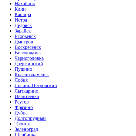
Нахабино
Клин
Кашира
Истра
Дедовск
Зарайск
Егорьевск
Дмитров
Воскресенск
Волоколамск
Черноголовка
Дзержинский
Пущино
Краснознаменск
Лобня
Лосино-Петровский
Лыткарино
Ивантеевка
Реутов
Фрязино
Дубна
Долгопрудный
Троицк
Зеленоград
Щербинка