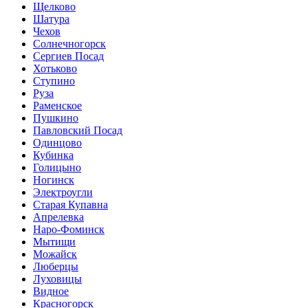
Щелково
Шатура
Чехов
Солнечногорск
Сергиев Посад
Хотьково
Ступино
Руза
Раменское
Пушкино
Павловский Посад
Одинцово
Кубинка
Голицыно
Ногинск
Электроугли
Старая Купавна
Апрелевка
Наро-Фоминск
Мытищи
Можайск
Люберцы
Луховицы
Видное
Красногорск