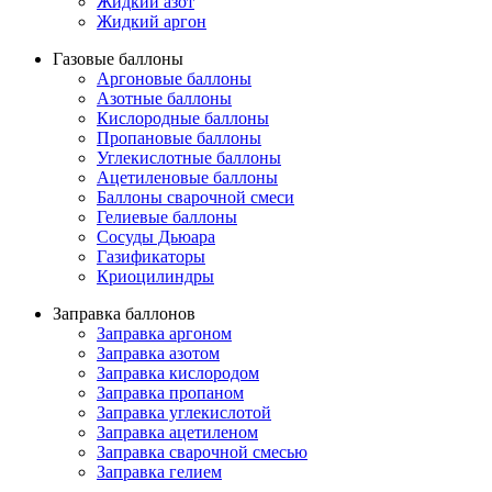
Жидкий азот
Жидкий аргон
Газовые баллоны
Аргоновые баллоны
Азотные баллоны
Кислородные баллоны
Пропановые баллоны
Углекислотные баллоны
Ацетиленовые баллоны
Баллоны сварочной смеси
Гелиевые баллоны
Сосуды Дьюара
Газификаторы
Криоцилиндры
Заправка баллонов
Заправка аргоном
Заправка азотом
Заправка кислородом
Заправка пропаном
Заправка углекислотой
Заправка ацетиленом
Заправка сварочной смесью
Заправка гелием