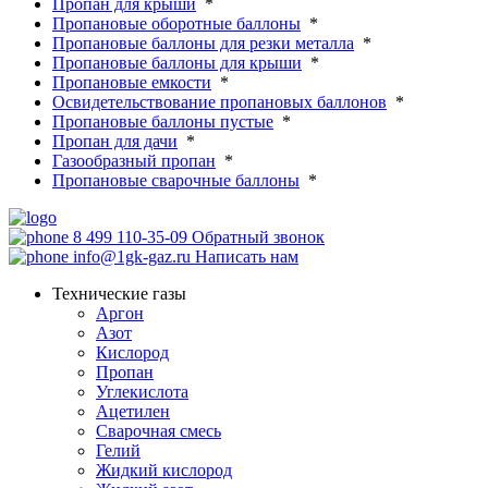
Пропан для крыши
*
Пропановые оборотные баллоны
*
Пропановые баллоны для резки металла
*
Пропановые баллоны для крыши
*
Пропановые емкости
*
Освидетельствование пропановых баллонов
*
Пропановые баллоны пустые
*
Пропан для дачи
*
Газообразный пропан
*
Пропановые сварочные баллоны
*
8 499 110-35-09
Обратный звонок
info@1gk-gaz.ru
Написать нам
Технические газы
Аргон
Азот
Кислород
Пропан
Углекислота
Ацетилен
Сварочная смесь
Гелий
Жидкий кислород