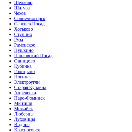
Щелково
Шатура
Чехов
Солнечногорск
Сергиев Посад
Хотьково
Ступино
Руза
Раменское
Пушкино
Павловский Посад
Одинцово
Кубинка
Голицыно
Ногинск
Электроугли
Старая Купавна
Апрелевка
Наро-Фоминск
Мытищи
Можайск
Люберцы
Луховицы
Видное
Красногорск