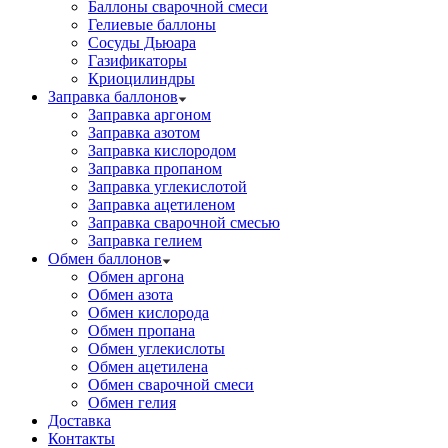
Баллоны сварочной смеси
Гелиевые баллоны
Сосуды Дьюара
Газификаторы
Криоцилиндры
Заправка баллонов
Заправка аргоном
Заправка азотом
Заправка кислородом
Заправка пропаном
Заправка углекислотой
Заправка ацетиленом
Заправка сварочной смесью
Заправка гелием
Обмен баллонов
Обмен аргона
Обмен азота
Обмен кислорода
Обмен пропана
Обмен углекислоты
Обмен ацетилена
Обмен сварочной смеси
Обмен гелия
Доставка
Контакты