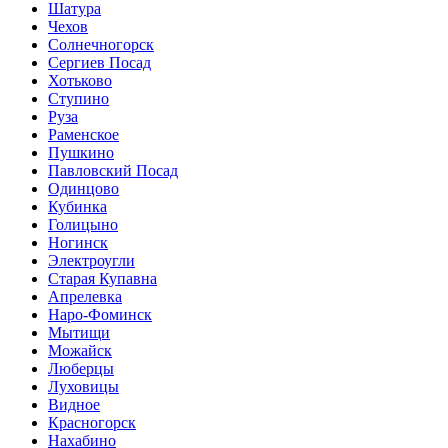
Шатура
Чехов
Солнечногорск
Сергиев Посад
Хотьково
Ступино
Руза
Раменское
Пушкино
Павловский Посад
Одинцово
Кубинка
Голицыно
Ногинск
Электроугли
Старая Купавна
Апрелевка
Наро-Фоминск
Мытищи
Можайск
Люберцы
Луховицы
Видное
Красногорск
Нахабино