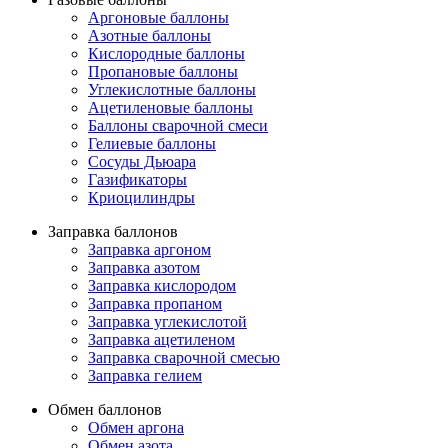
Аргоновые баллоны
Азотные баллоны
Кислородные баллоны
Пропановые баллоны
Углекислотные баллоны
Ацетиленовые баллоны
Баллоны сварочной смеси
Гелиевые баллоны
Сосуды Дьюара
Газификаторы
Криоцилиндры
Заправка баллонов
Заправка аргоном
Заправка азотом
Заправка кислородом
Заправка пропаном
Заправка углекислотой
Заправка ацетиленом
Заправка сварочной смесью
Заправка гелием
Обмен баллонов
Обмен аргона
Обмен азота