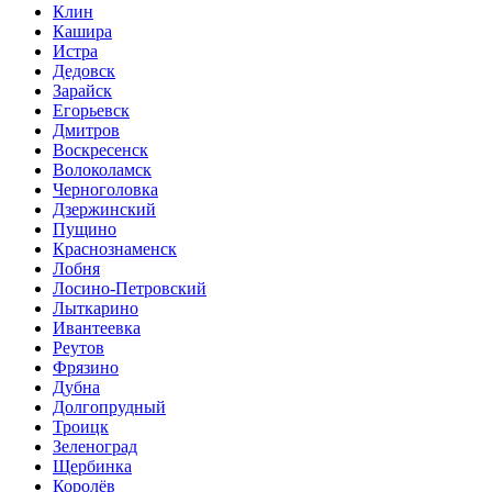
Клин
Кашира
Истра
Дедовск
Зарайск
Егорьевск
Дмитров
Воскресенск
Волоколамск
Черноголовка
Дзержинский
Пущино
Краснознаменск
Лобня
Лосино-Петровский
Лыткарино
Ивантеевка
Реутов
Фрязино
Дубна
Долгопрудный
Троицк
Зеленоград
Щербинка
Королёв