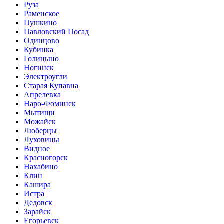
Руза
Раменское
Пушкино
Павловский Посад
Одинцово
Кубинка
Голицыно
Ногинск
Электроугли
Старая Купавна
Апрелевка
Наро-Фоминск
Мытищи
Можайск
Люберцы
Луховицы
Видное
Красногорск
Нахабино
Клин
Кашира
Истра
Дедовск
Зарайск
Егорьевск