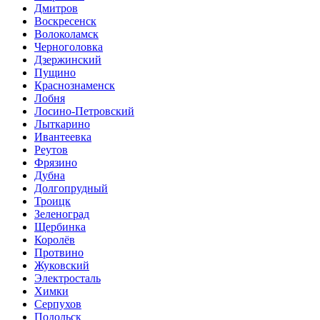
Дмитров
Воскресенск
Волоколамск
Черноголовка
Дзержинский
Пущино
Краснознаменск
Лобня
Лосино-Петровский
Лыткарино
Ивантеевка
Реутов
Фрязино
Дубна
Долгопрудный
Троицк
Зеленоград
Щербинка
Королёв
Протвино
Жуковский
Электросталь
Химки
Серпухов
Подольск