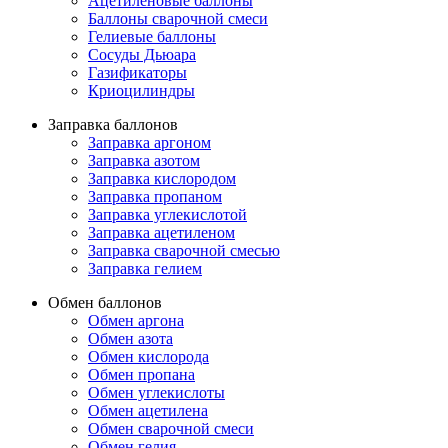
Ацетиленовые баллоны
Баллоны сварочной смеси
Гелиевые баллоны
Сосуды Дьюара
Газификаторы
Криоцилиндры
Заправка баллонов
Заправка аргоном
Заправка азотом
Заправка кислородом
Заправка пропаном
Заправка углекислотой
Заправка ацетиленом
Заправка сварочной смесью
Заправка гелием
Обмен баллонов
Обмен аргона
Обмен азота
Обмен кислорода
Обмен пропана
Обмен углекислоты
Обмен ацетилена
Обмен сварочной смеси
Обмен гелия