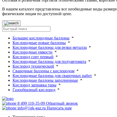
Оптовая и розничная торговля техническими газами, короткие
В нашем каталоге представлены все необходимые виды размерн
физическим лицам по доступной цене.
Большие кислородные баллоны
*
Кислородные новые баллоны
*
Кислородные баллоны для резки металла
*
Кислородные емкости
*
Кислород сорт первый
*
Кислородные баллоны для полуавтомата
*
Кислород технический
*
Сварочные баллоны с кислородом
*
Кислородные баллоны для сварочных работ
*
Кислородные баллоны заполненные
*
Кислород заправка тары
*
Газообразный кислород
*
8 499 110-35-09
Обратный звонок
info@1gk-gaz.ru
Написать нам
Технические газы