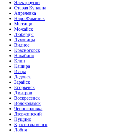
Электроугли
Старая Купавна
Апрелевка
Наро-Фоминск
Мытищи
Можайск
Люберцы
Луховицы
Видное
Красногорск
Нахабино
Клин
Кашира
Истра
Дедовск
Зарайск
Егорьевск
Дмитров
Воскресенск
Волоколамск
Черноголовка
Дзержинский
Пущино
Краснознаменск
Лобня