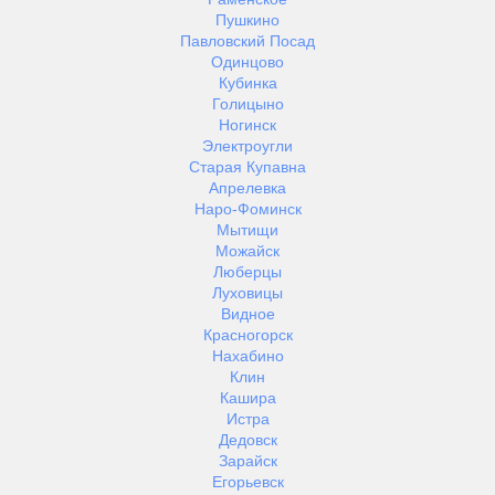
Пушкино
Павловский Посад
Одинцово
Кубинка
Голицыно
Ногинск
Электроугли
Старая Купавна
Апрелевка
Наро-Фоминск
Мытищи
Можайск
Люберцы
Луховицы
Видное
Красногорск
Нахабино
Клин
Кашира
Истра
Дедовск
Зарайск
Егорьевск