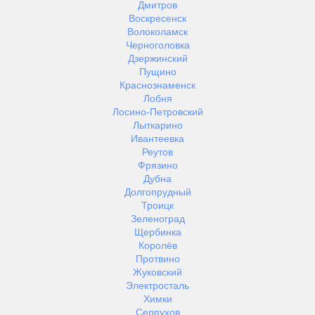
Дмитров
Воскресенск
Волоколамск
Черноголовка
Дзержинский
Пущино
Краснознаменск
Лобня
Лосино-Петровский
Лыткарино
Ивантеевка
Реутов
Фрязино
Дубна
Долгопрудный
Троицк
Зеленоград
Щербинка
Королёв
Протвино
Жуковский
Электросталь
Химки
Серпухов