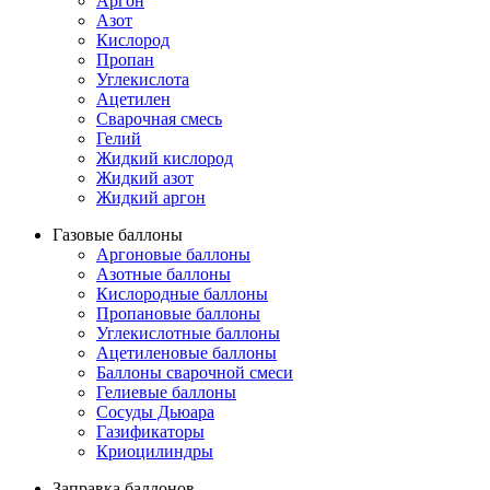
Аргон
Азот
Кислород
Пропан
Углекислота
Ацетилен
Сварочная смесь
Гелий
Жидкий кислород
Жидкий азот
Жидкий аргон
Газовые баллоны
Аргоновые баллоны
Азотные баллоны
Кислородные баллоны
Пропановые баллоны
Углекислотные баллоны
Ацетиленовые баллоны
Баллоны сварочной смеси
Гелиевые баллоны
Сосуды Дьюара
Газификаторы
Криоцилиндры
Заправка баллонов