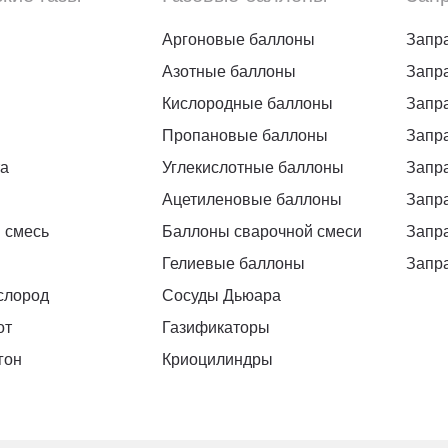
Аргоновые баллоны
Запр
Азотные баллоны
Запр
Кислородные баллоны
Запр
Пропановые баллоны
Запр
та
Углекислотные баллоны
Запра
Ацетиленовые баллоны
Запр
 смесь
Баллоны сварочной смеси
Запр
Гелиевые баллоны
Запр
слород
Сосуды Дьюара
от
Газификаторы
гон
Криоцилиндры