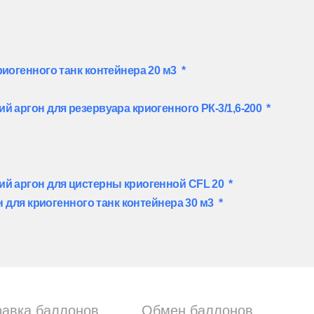
риогенного танк контейнера 20 м3
*
й аргон для резервуара криогенного РК-3/1,6-200
*
ий аргон для цистерны криогенной CFL 20
*
 для криогенного танк контейнера 30 м3
*
равка баллонов
Обмен баллонов