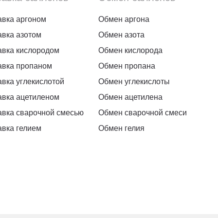
авка аргоном
Обмен аргона
авка азотом
Обмен азота
авка кислородом
Обмен кислорода
авка пропаном
Обмен пропана
вка углекислотой
Обмен углекислоты
авка ацетиленом
Обмен ацетилена
авка сварочной смесью
Обмен сварочной смеси
авка гелием
Обмен гелия