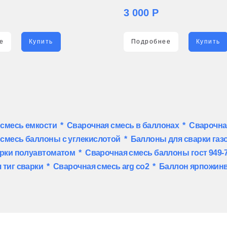
3 000 Р
е
Купить
Подробнее
Купить
 смесь емкости
*
Сварочная смесь в баллонах
*
Сварочна
смесь баллоны с углекислотой
*
Баллоны для сварки газ
арки полуавтоматом
*
Сварочная смесь баллоны гост 949-
 тиг сварки
*
Сварочная смесь arg co2
*
Баллон ярпожинв