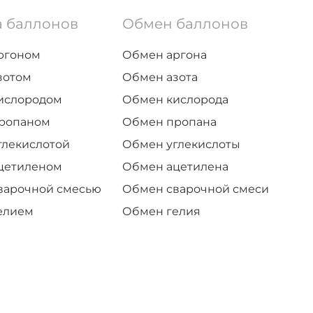
а баллонов
Обмен баллонов
аргоном
Обмен аргона
зотом
Обмен азота
кислородом
Обмен кислорода
пропаном
Обмен пропана
глекислотой
Обмен углекислоты
ацетиленом
Обмен ацетилена
сварочной смесью
Обмен сварочной смеси
елием
Обмен гелия