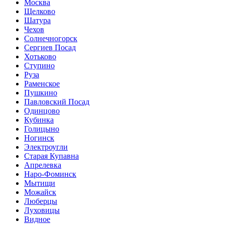
Москва
Щелково
Шатура
Чехов
Солнечногорск
Сергиев Посад
Хотьково
Ступино
Руза
Раменское
Пушкино
Павловский Посад
Одинцово
Кубинка
Голицыно
Ногинск
Электроугли
Старая Купавна
Апрелевка
Наро-Фоминск
Мытищи
Можайск
Люберцы
Луховицы
Видное