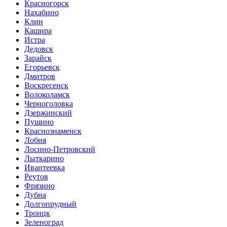
Красногорск
Нахабино
Клин
Кашира
Истра
Дедовск
Зарайск
Егорьевск
Дмитров
Воскресенск
Волоколамск
Черноголовка
Дзержинский
Пущино
Краснознаменск
Лобня
Лосино-Петровский
Лыткарино
Ивантеевка
Реутов
Фрязино
Дубна
Долгопрудный
Троицк
Зеленоград