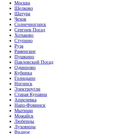
Москва
Щелково
Шатура
Чехов
Солнечногорск
Сергиев Посад
Хотьково
Ступино
Руза
Раменское
Пушкино
Павловский Посад
Одинцово
Кубинка
Голицыно
Ногинск
Электроугли
Старая Купавна
Апрелевка
Наро-Фоминск
Мытищи
Можайск
Люберцы
Луховицы
Видное