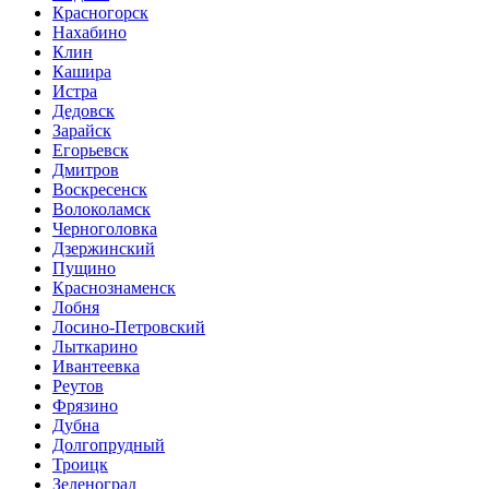
Красногорск
Нахабино
Клин
Кашира
Истра
Дедовск
Зарайск
Егорьевск
Дмитров
Воскресенск
Волоколамск
Черноголовка
Дзержинский
Пущино
Краснознаменск
Лобня
Лосино-Петровский
Лыткарино
Ивантеевка
Реутов
Фрязино
Дубна
Долгопрудный
Троицк
Зеленоград