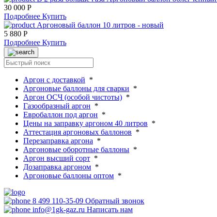
30 000 Р
Подробнее
Купить
Аргоновый баллон 10 литров - новый
5 880 Р
Подробнее
Купить
Аргон с доставкой
*
Аргоновые баллоны для сварки
*
Аргон ОСЧ (особой чистоты)
*
Газообразный аргон
*
Евробаллон под аргон
*
Цены на заправку аргоном 40 литров
*
Аттестация аргоновых баллонов
*
Перезаправка аргона
*
Аргоновые оборотные баллоны
*
Аргон высший сорт
*
Дозаправка аргоном
*
Аргоновые баллоны оптом
*
8 499 110-35-09
Обратный звонок
info@1gk-gaz.ru
Написать нам