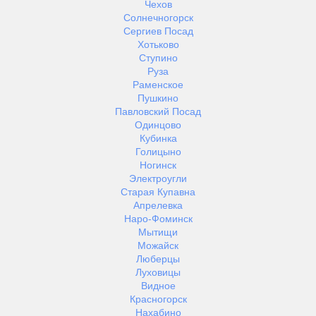
Чехов
Солнечногорск
Сергиев Посад
Хотьково
Ступино
Руза
Раменское
Пушкино
Павловский Посад
Одинцово
Кубинка
Голицыно
Ногинск
Электроугли
Старая Купавна
Апрелевка
Наро-Фоминск
Мытищи
Можайск
Люберцы
Луховицы
Видное
Красногорск
Нахабино