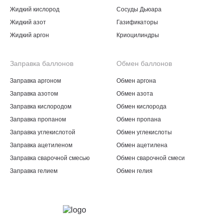
Жидкий кислород
Сосуды Дьюара
Жидкий азот
Газификаторы
Жидкий аргон
Криоцилиндры
Заправка баллонов
Обмен баллонов
Заправка аргоном
Обмен аргона
Заправка азотом
Обмен азота
Заправка кислородом
Обмен кислорода
Заправка пропаном
Обмен пропана
Заправка углекислотой
Обмен углекислоты
Заправка ацетиленом
Обмен ацетилена
Заправка сварочной смесью
Обмен сварочной смеси
Заправка гелием
Обмен гелия