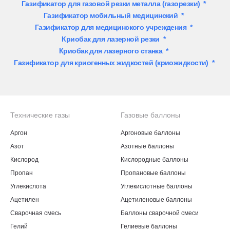
Газификатор для газовой резки металла (газорезки)
*
Газификатор мобильный медицинский
*
Газификатор для медицинского учреждения
*
Криобак для лазерной резки
*
Криобак для лазерного станка
*
Газификатор для криогенных жидкостей (криожидкости)
*
Технические газы
Газовые баллоны
Аргон
Аргоновые баллоны
Азот
Азотные баллоны
Кислород
Кислородные баллоны
Пропан
Пропановые баллоны
Углекислота
Углекислотные баллоны
Ацетилен
Ацетиленовые баллоны
Сварочная смесь
Баллоны сварочной смеси
Гелий
Гелиевые баллоны