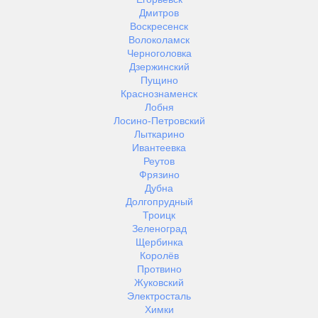
Дмитров
Воскресенск
Волоколамск
Черноголовка
Дзержинский
Пущино
Краснознаменск
Лобня
Лосино-Петровский
Лыткарино
Ивантеевка
Реутов
Фрязино
Дубна
Долгопрудный
Троицк
Зеленоград
Щербинка
Королёв
Протвино
Жуковский
Электросталь
Химки