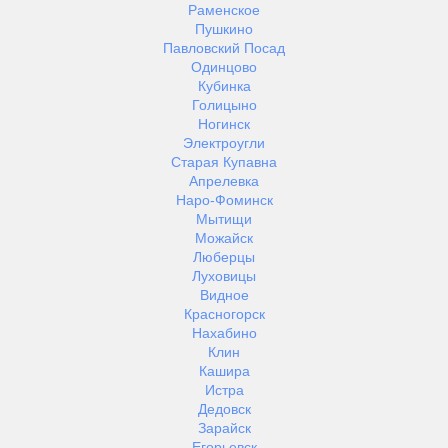
Раменское
Пушкино
Павловский Посад
Одинцово
Кубинка
Голицыно
Ногинск
Электроугли
Старая Купавна
Апрелевка
Наро-Фоминск
Мытищи
Можайск
Люберцы
Луховицы
Видное
Красногорск
Нахабино
Клин
Кашира
Истра
Дедовск
Зарайск
Егорьевск