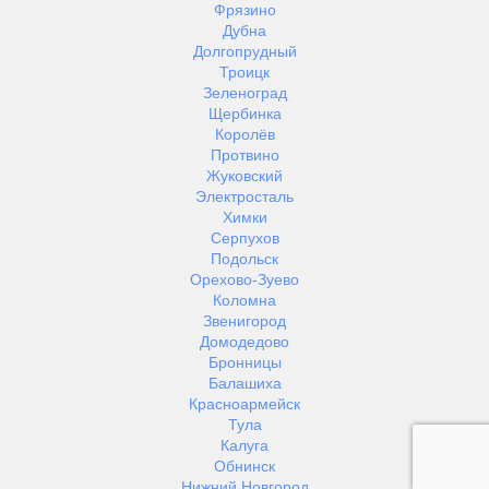
Фрязино
Дубна
Долгопрудный
Троицк
Зеленоград
Щербинка
Королёв
Протвино
Жуковский
Электросталь
Химки
Серпухов
Подольск
Орехово-Зуево
Коломна
Звенигород
Домодедово
Бронницы
Балашиха
Красноармейск
Тула
Калуга
Обнинск
Нижний Новгород