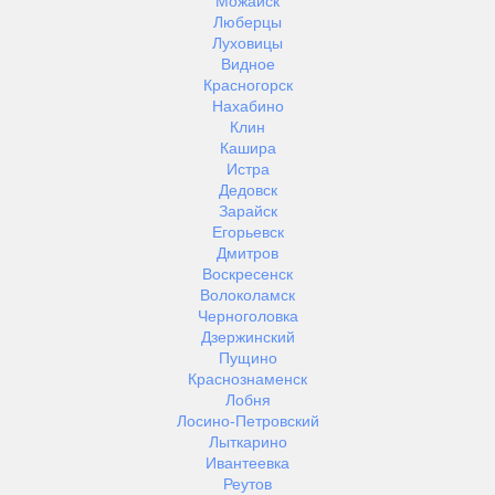
Можайск
Люберцы
Луховицы
Видное
Красногорск
Нахабино
Клин
Кашира
Истра
Дедовск
Зарайск
Егорьевск
Дмитров
Воскресенск
Волоколамск
Черноголовка
Дзержинский
Пущино
Краснознаменск
Лобня
Лосино-Петровский
Лыткарино
Ивантеевка
Реутов