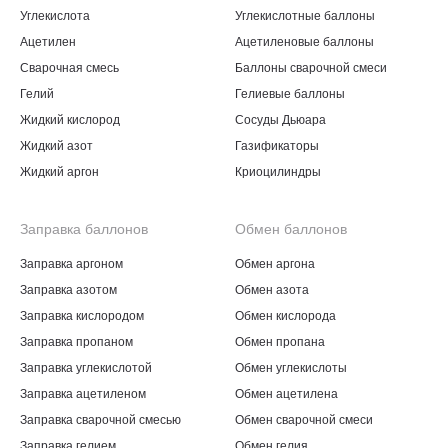
Углекислота
Углекислотные баллоны
Ацетилен
Ацетиленовые баллоны
Сварочная смесь
Баллоны сварочной смеси
Гелий
Гелиевые баллоны
Жидкий кислород
Сосуды Дьюара
Жидкий азот
Газификаторы
Жидкий аргон
Криоцилиндры
Заправка баллонов
Обмен баллонов
Заправка аргоном
Обмен аргона
Заправка азотом
Обмен азота
Заправка кислородом
Обмен кислорода
Заправка пропаном
Обмен пропана
Заправка углекислотой
Обмен углекислоты
Заправка ацетиленом
Обмен ацетилена
Заправка сварочной смесью
Обмен сварочной смеси
Заправка гелием
Обмен гелия