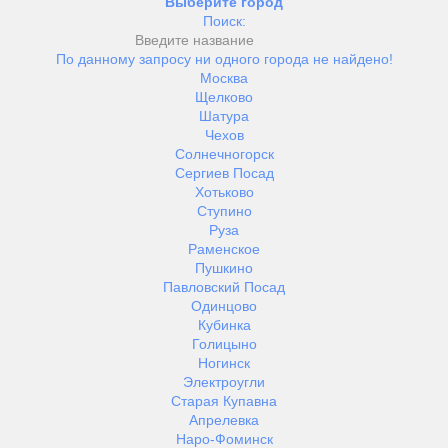
Выберите город
Поиск:
По данному запросу ни одного города не найдено!
Москва
Щелково
Шатура
Чехов
Солнечногорск
Сергиев Посад
Хотьково
Ступино
Руза
Раменское
Пушкино
Павловский Посад
Одинцово
Кубинка
Голицыно
Ногинск
Электроугли
Старая Купавна
Апрелевка
Наро-Фоминск