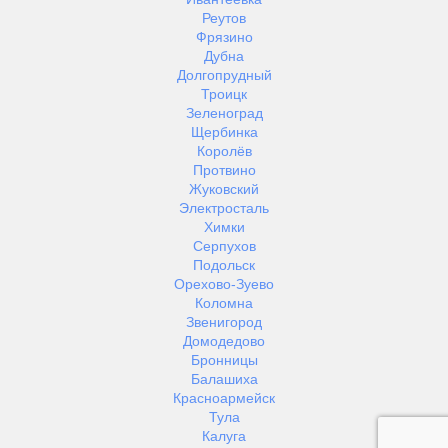
Реутов
Фрязино
Дубна
Долгопрудный
Троицк
Зеленоград
Щербинка
Королёв
Протвино
Жуковский
Электросталь
Химки
Серпухов
Подольск
Орехово-Зуево
Коломна
Звенигород
Домодедово
Бронницы
Балашиха
Красноармейск
Тула
Калуга