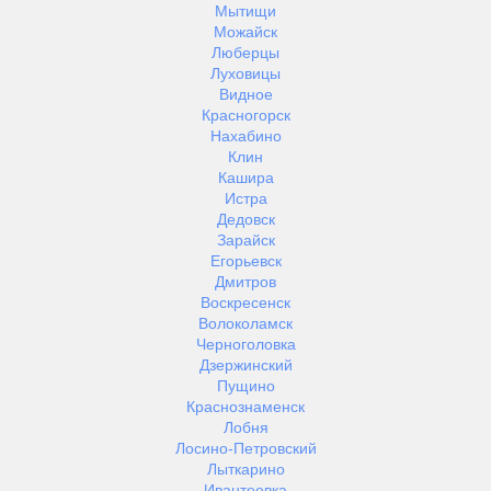
Мытищи
Можайск
Люберцы
Луховицы
Видное
Красногорск
Нахабино
Клин
Кашира
Истра
Дедовск
Зарайск
Егорьевск
Дмитров
Воскресенск
Волоколамск
Черноголовка
Дзержинский
Пущино
Краснознаменск
Лобня
Лосино-Петровский
Лыткарино
Ивантеевка