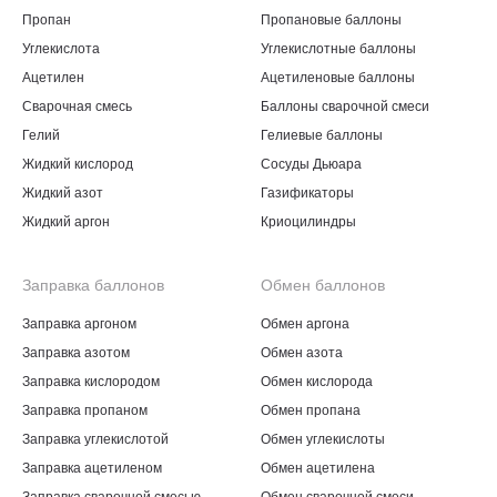
Пропан
Пропановые баллоны
Углекислота
Углекислотные баллоны
Ацетилен
Ацетиленовые баллоны
Сварочная смесь
Баллоны сварочной смеси
Гелий
Гелиевые баллоны
Жидкий кислород
Сосуды Дьюара
Жидкий азот
Газификаторы
Жидкий аргон
Криоцилиндры
Заправка баллонов
Обмен баллонов
Заправка аргоном
Обмен аргона
Заправка азотом
Обмен азота
Заправка кислородом
Обмен кислорода
Заправка пропаном
Обмен пропана
Заправка углекислотой
Обмен углекислоты
Заправка ацетиленом
Обмен ацетилена