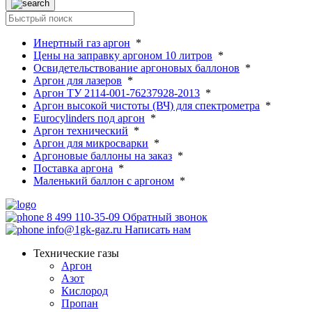
Инертный газ аргон
*
Цены на заправку аргоном 10 литров
*
Освидетельствование аргоновых баллонов
*
Аргон для лазеров
*
Аргон ТУ 2114-001-76237928-2013
*
Аргон высокой чистоты (ВЧ) для спектрометра
*
Eurocylinders под аргон
*
Аргон технический
*
Аргон для микросварки
*
Аргоновые баллоны на заказ
*
Поставка аргона
*
Маленький баллон с аргоном
*
8 499 110-35-09
Обратный звонок
info@1gk-gaz.ru
Написать нам
Технические газы
Аргон
Азот
Кислород
Пропан