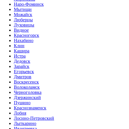
Наро-Фоминск
Мытищи
Можайск
Люберцы
Луховицы
Видное
Красногорск
Нахабино
Клин
Кашира
Истра
Дедовск
Зарайск
Егорьевск
Дмитров
Воскресенск
Волоколамск
Черноголовка
Дзержинский
Пущино
Краснознаменск
Лобня
Лосино-Петровский
Лыткарино
Ивантеевка