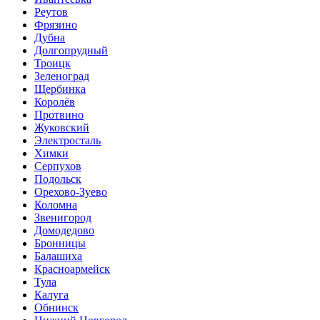
Реутов
Фрязино
Дубна
Долгопрудный
Троицк
Зеленоград
Щербинка
Королёв
Протвино
Жуковский
Электросталь
Химки
Серпухов
Подольск
Орехово-Зуево
Коломна
Звенигород
Домодедово
Бронницы
Балашиха
Красноармейск
Тула
Калуга
Обнинск